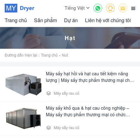



Tiếng Việt

Trang chủ
Sản phẩm
Dự án
Liên hệ với chúng tôi
Hạt
Đường dẫn hiện tại：
Trang chủ
» Nut
Máy sấy hạt hồi và hạt cau tiết kiệm năng
lượng | Máy sấy thực phẩm thương mại cho
trái cây/rau củ

Máy sấy rau củ
Máy sấy khổ qua & hạt cau công nghiệp –
Máy sấy thực phẩm thương mại có chức
năng điều khiển đa thời gian

Máy sấy rau củ