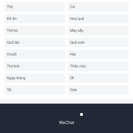
Thịt
Cá
Đồ ăn
Hoa quả
Thịt bò
Máy sấy
Quả táo
Quả xoài
Chuối
Hạt
Thịt khô
Thảo mộc
Ngày tháng
Ớt
Tỏi
Dừa
WeChat