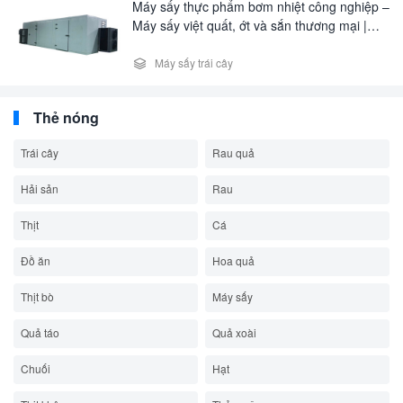
Máy sấy thực phẩm bơm nhiệt công nghiệp –
Máy sấy việt quất, ớt và sắn thương mại |
Tiết kiệm năng lượng 75%

Máy sấy trái cây
Thẻ nóng
Trái cây
Rau quả
Hải sản
Rau
Thịt
Cá
Đồ ăn
Hoa quả
Thịt bò
Máy sấy
Quả táo
Quả xoài
Chuối
Hạt