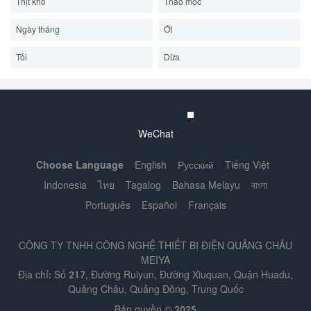
Thịt khô
Thảo mộc
Ngày tháng
Ớt
Tỏi
Dừa
WeChat
Choose Language
English
Русский
Tiếng Việt
Indonesia
ไทย
Tagalog
Bahasa Melayu
বাংলা
Português
Español
Français
CÔNG TY TNHH CÔNG NGHỆ THIẾT BỊ ĐIỆN QUẢNG CHÂU
MEIYA
Địa chỉ: Số 217, Đường Ruiyun, Đường Xiuquan, Quận Huadu,
Quảng Châu, Quảng Đông, Trung Quốc
Bản quyền © 2025