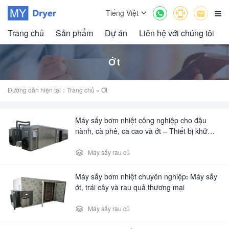



Tiếng Việt

Trang chủ
Sản phẩm
Dự án
Liên hệ với chúng tôi
Ớt
Đường dẫn hiện tại：
Trang chủ
» Ớt
Máy sấy bơm nhiệt công nghiệp cho đậu
nành, cà phê, ca cao và ớt – Thiết bị khử
nước đa năng

Máy sấy rau củ
Máy sấy bơm nhiệt chuyên nghiệp: Máy sấy
ớt, trái cây và rau quả thương mại

Máy sấy rau củ