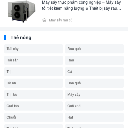
Máy sấy thực phẩm công nghiệp – Máy sấy
tỏi tiết kiệm năng lượng & Thiết bị sấy rau
thương mại

Máy sấy rau củ
Thẻ nóng
Trái cây
Rau quả
Hải sản
Rau
Thịt
Cá
Đồ ăn
Hoa quả
Thịt bò
Máy sấy
Quả táo
Quả xoài
Chuối
Hạt