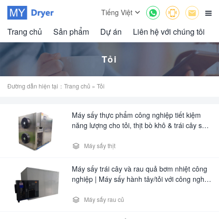



Tiếng Việt

Trang chủ
Sản phẩm
Dự án
Liên hệ với chúng tôi
Tỏi
Đường dẫn hiện tại：
Trang chủ
» Tỏi
Máy sấy thực phẩm công nghiệp tiết kiệm
năng lượng cho tỏi, thịt bò khô & trái cây sấy
khô – Máy sấy đa năng cấp thương mại

Máy sấy thịt
Máy sấy trái cây và rau quả bơm nhiệt công
nghiệp | Máy sấy hành tây/tỏi với công nghệ
tiết kiệm năng lượng

Máy sấy rau củ