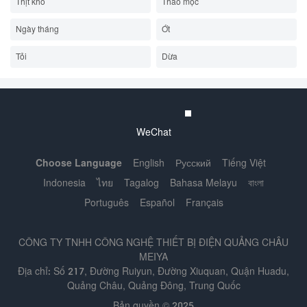
Thịt khô
Thảo mộc
Ngày tháng
Ớt
Tỏi
Dừa
WeChat
Choose Language
English
Русский
Tiếng Việt
Indonesia
ไทย
Tagalog
Bahasa Melayu
বাংলা
Português
Español
Français
CÔNG TY TNHH CÔNG NGHỆ THIẾT BỊ ĐIỆN QUẢNG CHÂU
MEIYA
Địa chỉ: Số 217, Đường Ruiyun, Đường Xiuquan, Quận Huadu,
Quảng Châu, Quảng Đông, Trung Quốc
Bản quyền © 2025