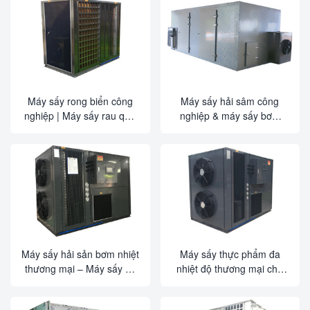
suất lớn cho hải sản và
nông nghiệp
Máy sấy rong biển công
Máy sấy hải sâm công
nghiệp | Máy sấy rau quả
nghiệp & máy sấy bơm
hiệu suất cao
nhiệt đa thực phẩm – Máy
sấy cá/rau/trái cây thương
mại (Mẫu 2025)
Máy sấy hải sản bơm nhiệt
Máy sấy thực phẩm đa
thương mại – Máy sấy sò
nhiệt độ thương mại cho
điệp & mực ống tiết kiệm
hải sản, trái cây và rau
75% năng lượng
quả | Máy sấy bạch tuộc