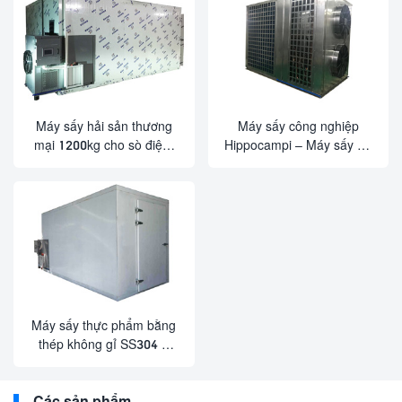
và thịt
Máy sấy hải sản thương
Máy sấy công nghiệp
mại 1200kg cho sò điệp,
Hippocampi – Máy sấy đa
tảo bẹ và tôm | Máy sấy
chức năng cho gà, bạch
công suất lớn
tuộc, trái cây và rau củ
Máy sấy thực phẩm bằng
thép không gỉ SS304 –
Máy sấy cấp thương mại
cho cá, nấm, chà là và
Các sản phẩm
mực nang