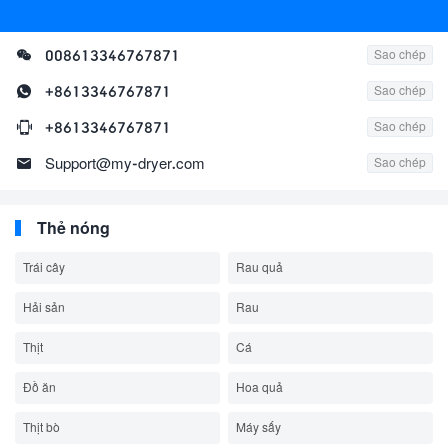

008613346767871
Sao chép

+8613346767871
Sao chép

+8613346767871
Sao chép

Support@my-dryer.com
Sao chép
Thẻ nóng
Trái cây
Rau quả
Hải sản
Rau
Thịt
Cá
Đồ ăn
Hoa quả
Thịt bò
Máy sấy