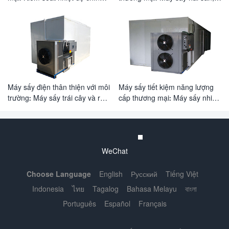
xác để sấy trái cây và rau quả
cá và hành tây tiết kiệm năng
lượng
Máy sấy điện thân thiện với môi
Máy sấy tiết kiệm năng lượng
trường: Máy sấy trái cây và rau
cấp thương mại: Máy sấy nhiều
củ tiết kiệm năng lượng cho
loại thực phẩm cho trái cây, cá
mục đích thương mại
và mơ
WeChat
Choose Language
English
Русский
Tiếng Việt
Indonesia
ไทย
Tagalog
Bahasa Melayu
বাংলা
Português
Español
Français