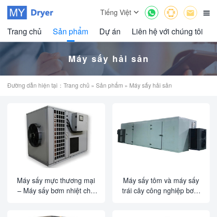



Tiếng Việt

Trang chủ
Sản phẩm
Dự án
Liên hệ với chúng tôi
Máy sấy hải sản
Đường dẫn hiện tại：
Trang chủ
»
Sản phẩm
» Máy sấy hải sản
Máy sấy mực thương mại
Máy sấy tôm và máy sấy
– Máy sấy bơm nhiệt cho
trái cây công nghiệp bơm
hải sản, xoài & thịt bò khô |
nhiệt – Máy sấy thực
Cấp công nghiệp
phẩm thương mại công