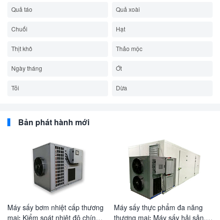
Quả táo
Quả xoài
Chuối
Hạt
Thịt khô
Thảo mộc
Ngày tháng
Ớt
Tỏi
Dừa
Bản phát hành mới
Máy sấy bơm nhiệt cấp thương
Máy sấy thực phẩm đa năng
mại: Kiểm soát nhiệt độ chính
thương mại: Máy sấy hải sản,