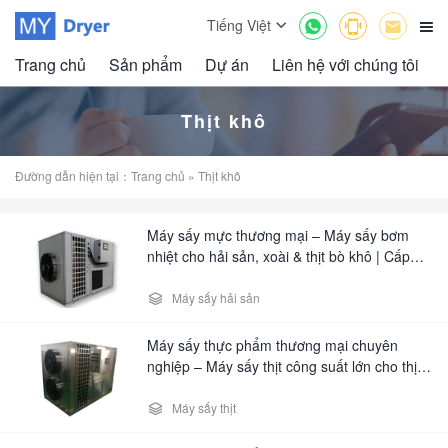



Tiếng Việt

Trang chủ
Sản phẩm
Dự án
Liên hệ với chúng tôi
Thịt khô
Đường dẫn hiện tại：
Trang chủ
» Thịt khô
Máy sấy mực thương mại – Máy sấy bơm
nhiệt cho hải sản, xoài & thịt bò khô | Cấp
công nghiệp

Máy sấy hải sản
Máy sấy thực phẩm thương mại chuyên
nghiệp – Máy sấy thịt công suất lớn cho thịt
khô & tai lợn

Máy sấy thịt