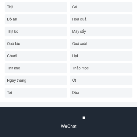
Thịt
Cá
Đồ ăn
Hoa quả
Thịt bò
Máy sấy
Quả táo
Quả xoài
Chuối
Hạt
Thịt khô
Thảo mộc
Ngày tháng
Ớt
Tỏi
Dừa
WeChat