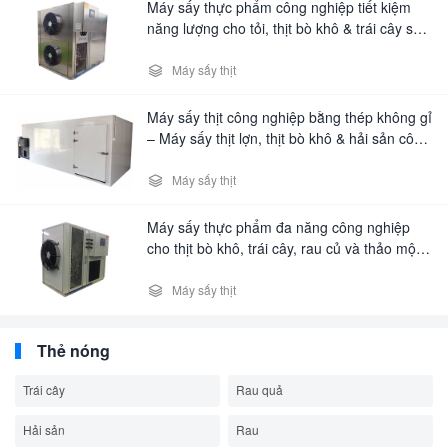
Máy sấy thực phẩm công nghiệp tiết kiệm
năng lượng cho tỏi, thịt bò khô & trái cây sấy
khô – Máy sấy đa năng cấp thương mại

Máy sấy thịt
Máy sấy thịt công nghiệp bằng thép không gỉ
– Máy sấy thịt lợn, thịt bò khô & hải sản công
suất lớn

Máy sấy thịt
Máy sấy thực phẩm đa năng công nghiệp
cho thịt bò khô, trái cây, rau củ và thảo mộc
– Máy sấy thương mại tiết kiệm năng lượng

Máy sấy thịt
Thẻ nóng
Trái cây
Rau quả
Hải sản
Rau