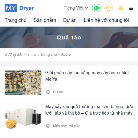



Tiếng Việt

Trang chủ
Sản phẩm
Dự án
Liên hệ với chúng tôi
Quả táo
Đường dẫn hiện tại：
Trang chủ
» Apple
Giải pháp sấy táo bằng máy sấy bơm nhiệt
MeiYa

Dự án
Máy sấy rau quả thương mại cho bí ngô, dưa
lưới, táo và thịt bò – Giá trực tiếp từ nhà máy

Máy sấy trái cây