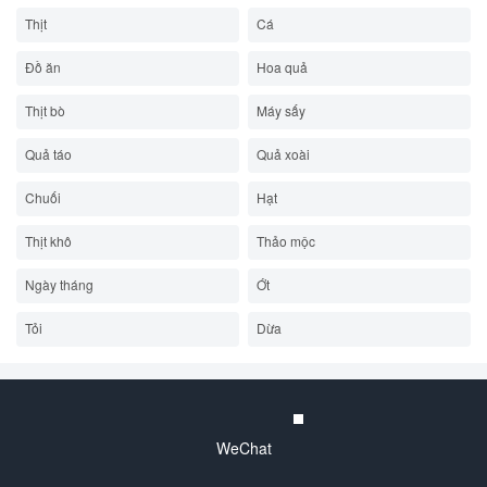
Thịt
Cá
Đồ ăn
Hoa quả
Thịt bò
Máy sấy
Quả táo
Quả xoài
Chuối
Hạt
Thịt khô
Thảo mộc
Ngày tháng
Ớt
Tỏi
Dừa
WeChat