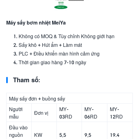
Máy sấy bơm nhiệt MeiYa
Không có MOQ & Tùy chỉnh Không giới hạn
Sấy khô + Hút ẩm + Làm mát
PLC + Điều khiển màn hình cảm ứng
Thời gian giao hàng 7-10 ngày
Tham số:
Máy sấy đơn + buồng sấy
Người
MY-
MY-
MY-
Đơn vị
mẫu
03RD
06RD
12RD
Đầu vào
KW
5,5
9,5
19.4
nguồn