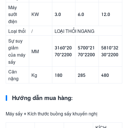
Máy
KW
3.0
6.0
12.0
sưởi
điện
Loại thổi
/
LOẠI THỔI NGANG
Sự suy
3160*20
5700*21
5810*32
giảm
MM
70*2200
70*2200
30*2200
của máy
sấy
Cân
Kg
180
285
480
nặng
Hướng dẫn mua hàng:
Máy sấy + Kích thước buồng sấy khuyến nghị
KÍCH