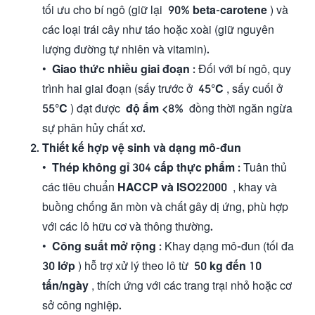
tối ưu cho bí ngô (giữ lại
90% beta-carotene
) và
các loại trái cây như táo hoặc xoài (giữ nguyên
lượng đường tự nhiên và vitamin).
•
Giao thức nhiều giai đoạn
: Đối với bí ngô, quy
trình hai giai đoạn (sấy trước ở
45°C
, sấy cuối ở
55°C
) đạt được
độ ẩm <8%
đồng thời ngăn ngừa
sự phân hủy chất xơ.
Thiết kế hợp vệ sinh và dạng mô-đun
•
Thép không gỉ 304 cấp thực phẩm
: Tuân thủ
các tiêu chuẩn
HACCP và ISO22000
, khay và
buồng chống ăn mòn và chất gây dị ứng, phù hợp
với các lô hữu cơ và thông thường.
•
Công suất mở rộng
: Khay dạng mô-đun (tối đa
30 lớp
) hỗ trợ xử lý theo lô từ
50 kg đến 10
tấn/ngày
, thích ứng với các trang trại nhỏ hoặc cơ
sở công nghiệp.