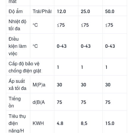
mát
Độ ẩm
Trái/Phải
12.0
25.0
50.0
Nhiệt độ
℃
≤75
≤75
≤75
tối đa
Điều
℃
0-43
0-43
0-43
kiện làm
việc
Cấp độ bảo vệ
1
1
1
chống điện giật
Áp suất
M(P)a
30
30
30
xả tối đa
Tiếng
d(B(A
75
75
75
ồn
Tiêu thụ
KWH
4.8
8,5
15.0
điện
năng/H