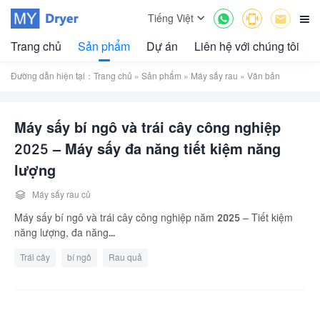



Tiếng Việt

Trang chủ
Sản phẩm
Dự án
Liên hệ với chúng tôi
Đường dẫn hiện tại：
Trang chủ
»
Sản phẩm
»
Máy sấy rau
» Văn bản
Máy sấy bí ngô và trái cây công nghiệp
2025 – Máy sấy đa năng tiết kiệm năng
lượng

Máy sấy rau củ
Máy sấy bí ngô và trái cây công nghiệp năm 2025 – Tiết kiệm
năng lượng, đa năng...
Trái cây
bí ngô
Rau quả