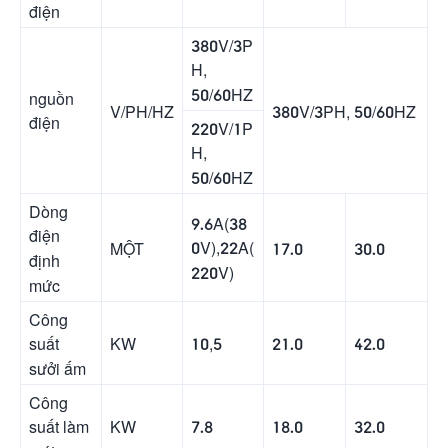
điện
380V/3P
H,
50/60HZ
nguồn
V/PH/HZ
380V/3PH, 50/60HZ
điện
220V/1P
H,
50/60HZ
Dòng
9.6A(38
điện
0V),22A(
MỘT
17.0
30.0
định
220V)
mức
Công
KW
10,5
21.0
42.0
suất
sưởi ấm
Công
KW
7.8
18.0
32.0
suất làm