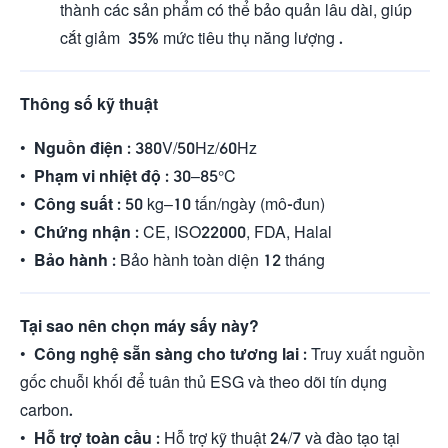
thành các sản phẩm có thể bảo quản lâu dài, giúp
cắt giảm
35%
mức tiêu thụ năng lượng .
Thông số kỹ thuật
•
Nguồn điện
: 380V/50Hz/60Hz
•
Phạm vi nhiệt độ
: 30–85°C
•
Công suất
: 50 kg–10 tấn/ngày (mô-đun)
•
Chứng nhận
: CE, ISO22000, FDA, Halal
•
Bảo hành
: Bảo hành toàn diện 12 tháng
Tại sao nên chọn máy sấy này?
•
Công nghệ sẵn sàng cho tương lai
: Truy xuất nguồn
gốc chuỗi khối để tuân thủ ESG và theo dõi tín dụng
carbon.
•
Hỗ trợ toàn cầu
: Hỗ trợ kỹ thuật 24/7 và đào tạo tại