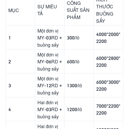
CÔNG
SỰ MIÊU
THƯỚC
SUẤT SẢN
MỤC
TẢ
BUỒNG
PHẨM
SẤY
Một đơn vị
4000*2000*
1
300/lô
MY-03RD +
2200
buồng sấy
Một đơn vị
6000*2800*
2
600/lô
MY-06RD +
2200
buồng sấy
Một đơn vị
6000*3000*
3
1300/lô
MY-12RD +
2200
buồng sấy
Hai đơn vị
7000*2200*
4
1200/lô
MY-03RD +
2200
buồng sấy
Hai đơn vị