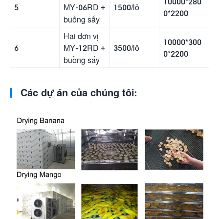
10000*280
5
1500/lô
MY-06RD +
0*2200
buồng sấy
Hai đơn vị
10000*300
6
3500/lô
MY-12RD +
0*2200
buồng sấy
Các dự án của chúng tôi: