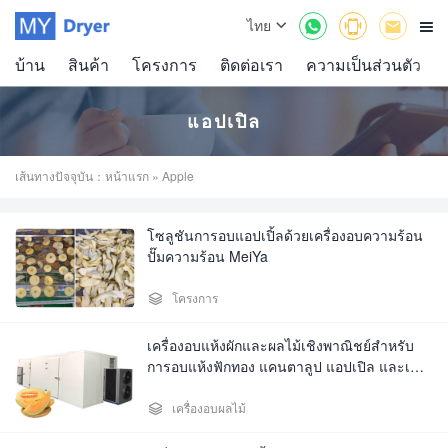



ไทย

บ้าน
สินค้า
โครงการ
ติดต่อเรา
ความเป็นส่วนตัว
แอปเปิล
เส้นทางปัจจุบัน：
หน้าแรก
» Apple
โซลูชันการอบแอปเปิ้ลด้วยเครื่องอบความร้อน
ปั๊มความร้อน MeiYa

โครงการ
เครื่องอบแห้งผักและผลไม้เชิงพาณิชย์สำหรับ
การอบแห้งฟักทอง แคนตาลูป แอปเปิล และเนื้อ
วัว – ราคาตรงจากโรงงาน

เครื่องอบผลไม้