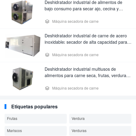
Deshidratador industrial de alimentos de
bajo consumo para secar ajo, cecina y
frutas: secador multiusos de calidad
comercial.

Máquina secadora de carne
Deshidratador industrial de carne de acero
inoxidable: secador de alta capacidad para
carne de cerdo, cecina y mariscos.

Máquina secadora de carne
Deshidratador industrial multiusos de
alimentos para carne seca, frutas, verduras
y hierbas – Secador comercial de bajo
consumo

Máquina secadora de carne
Etiquetas populares
Frutas
Verdura
Mariscos
Verduras