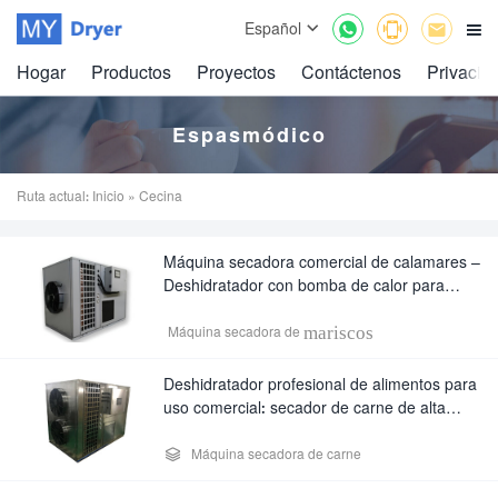



Español

Hogar
Productos
Proyectos
Contáctenos
Privacid
Espasmódico
Ruta actual:
Inicio
» Cecina
Máquina secadora comercial de calamares –
Deshidratador con bomba de calor para
mariscos, mango y cecina | Grado industrial
mariscos
Máquina secadora de
Deshidratador profesional de alimentos para
uso comercial: secador de carne de alta
resistencia para cecina y orejas de cerdo

Máquina secadora de carne