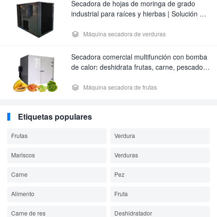
Secadora de hojas de moringa de grado
industrial para raíces y hierbas | Solución de
deshidratación de bajo consumo

Máquina secadora de verduras
Secadora comercial multifunción con bomba
de calor: deshidrata frutas, carne, pescado,
hierbas, verduras y manzanas.

Máquina secadora de frutas
Etiquetas populares
Frutas
Verdura
Mariscos
Verduras
Carne
Pez
Alimento
Fruta
Carne de res
Deshidratador