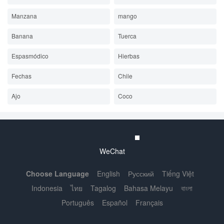
Manzana
mango
Banana
Tuerca
Espasmódico
Hierbas
Fechas
Chile
Ajo
Coco
WeChat
Choose Language
English
Русский
Tiếng Việt
Indonesia
ไทย
Tagalog
Bahasa Melayu
বাংলা
Português
Español
Français