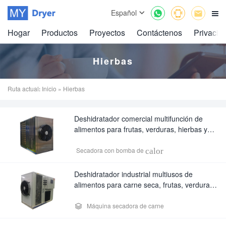



Español

Hogar
Productos
Proyectos
Contáctenos
Privacid
Hierbas
Ruta actual:
Inicio
» Hierbas
Deshidratador comercial multifunción de
alimentos para frutas, verduras, hierbas y
pétalos de rosa: sistema de secado de bajo
consumo.
calor
Secadora con bomba de
Deshidratador industrial multiusos de
alimentos para carne seca, frutas, verduras
y hierbas – Secador comercial de bajo
consumo

Máquina secadora de carne