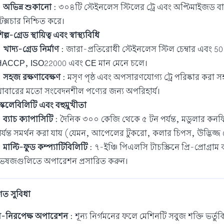
•
অভিন্ন শুকানো
: ৩০৪টি স্টেইনলেস স্টিলের ট্রে এবং অপ্টিমাইজড বায়ু
েক্সচার নিশ্চিত করে।
িল্প-গ্রেড স্থায়িত্ব এবং স্বাস্থ্যবিধি
•
খাদ্য-গ্রেড নির্মাণ
: জারা-প্রতিরোধী স্টেইনলেস স্টিল চেম্বার এবং 
HACCP, ISO22000 এবং CE মান মেনে চলে।
•
সহজ রক্ষণাবেক্ষণ
: মসৃণ পৃষ্ঠ এবং অপসারণযোগ্য ট্রে পরিষ্কার করা
াবারের মতো সংবেদনশীল পণ্যের জন্য অপরিহার্য।
্কেলেবিলিটি এবং বহুমুখীতা
•
ব্যাচ ক্যাপাসিটি
: দৈনিক ৩০০ কেজি থেকে ৫ টন পর্যন্ত, মডুলার কনফিগ
র্যন্ত সমর্থন করা যায় (যেমন, আপেলের টুকরো, কলার চিপস, উদ্ভিজ্জ ফ্
•
মাল্টি-ফুড কম্প্যাটিবিলিটি
: ৭-ইঞ্চি পিএলসি টাচস্ক্রিনে প্রি-প্রোগ্রা
েষজগুলিতে অপারেশন প্রসারিত করুন।
তিগত সুবিধা
বন-নিরপেক্ষ অপারেশন
: শূন্য নির্গমনের ফলে মেশিনটি সবুজ শক্তি ভর্ত