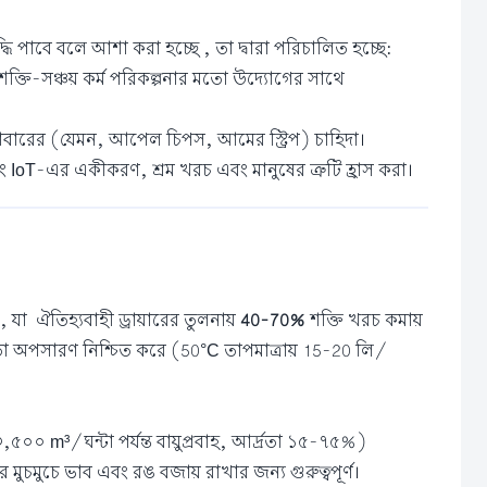
দ্ধি পাবে বলে আশা করা হচ্ছে , তা দ্বারা পরিচালিত হচ্ছে:
্তি-সঞ্চয় কর্ম পরিকল্পনার মতো উদ্যোগের সাথে
াবারের (যেমন, আপেল চিপস, আমের স্ট্রিপ) চাহিদা।
ণ এবং IoT-এর একীকরণ, শ্রম খরচ এবং মানুষের ত্রুটি হ্রাস করা।
যা ঐতিহ্যবাহী ড্রায়ারের তুলনায়
40-70%
শক্তি খরচ কমায়
দ্রতা অপসারণ নিশ্চিত করে (50°C তাপমাত্রায় 15-20 লি/
০০ m³/ঘন্টা পর্যন্ত বায়ুপ্রবাহ, আর্দ্রতা ১৫-৭৫%)
মুচে ভাব এবং রঙ বজায় রাখার জন্য গুরুত্বপূর্ণ।