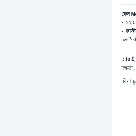
কেন M
•
১২ মা
•
কাস্
চক্র তৈ
আজই ট
দক্ষতা
বিনামূ