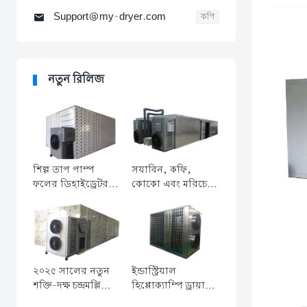
Support@my-dryer.com

কপি
নতুন রিলিজ
শিল্প তাপ পাম্প
সয়াবিন, কফি,
ফলের ডিহাইড্রেটর
কোকো এবং মরিচের
মেশিন - আনারস,
জন্য শিল্প তাপ পাম্প
আম এবং মাছ
ড্রায়ার - বহুমুখী
শুকানোর সরঞ্জাম যা
ডিহাইড্রেশন সরঞ্জাম
শক্তি-সাশ্রয়ী প্রযুক্তি
ব্যবহার করে
২০২৫ সালের নতুন
ইন্ডাস্ট্রিয়াল
শক্তি-দক্ষ চন্দ্রমল্লিকা
হিপ্পোক্যাম্পি ড্রায়ার
শুকানোর মেশিন |
মেশিন - মুরগি,