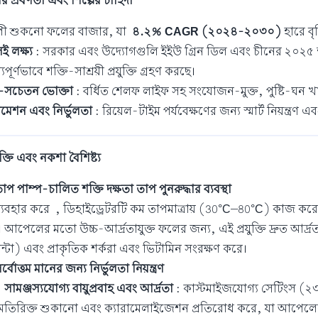
র প্রবণতা এবং শিল্পের চাহিদা
্যাপী শুকনো ফলের বাজার, যা
৪.২% CAGR (২০২৪-২০৩০)
হারে বৃ
 লক্ষ্য
: সরকার এবং উদ্যোগগুলি ইইউ গ্রিন ডিল এবং চীনের ২০২৫ শক
যপূর্ণভাবে শক্তি-সাশ্রয়ী প্রযুক্তি গ্রহণ করছে।
্থ্য-সচেতন ভোক্তা
: বর্ধিত শেলফ লাইফ সহ সংযোজন-মুক্ত, পুষ্টি-ঘন খ
েশন এবং নির্ভুলতা
: রিয়েল-টাইম পর্যবেক্ষণের জন্য স্মার্ট নিয়ন্ত্র
ুক্তি এবং নকশা বৈশিষ্ট্য
াপ পাম্প-চালিত শক্তি দক্ষতা
তাপ পুনরুদ্ধার ব্যবস্থা
্যবহার করে
, ডিহাইড্রেটরটি কম তাপমাত্রায় (30°C–80°C) কাজ করে, 
 আপেলের মতো উচ্চ-আর্দ্রতাযুক্ত ফলের জন্য, এই প্রযুক্তি দ্রুত আর্
ন্টা) এবং প্রাকৃতিক শর্করা এবং ভিটামিন সংরক্ষণ করে।
র্বোত্তম মানের জন্য নির্ভুলতা নিয়ন্ত্রণ
•
সামঞ্জস্যযোগ্য বায়ুপ্রবাহ এবং আর্দ্রতা
: কাস্টমাইজযোগ্য সেটিংস (২৩,৫
তিরিক্ত শুকানো এবং ক্যারামেলাইজেশন প্রতিরোধ করে, যা আপেলের মুচ