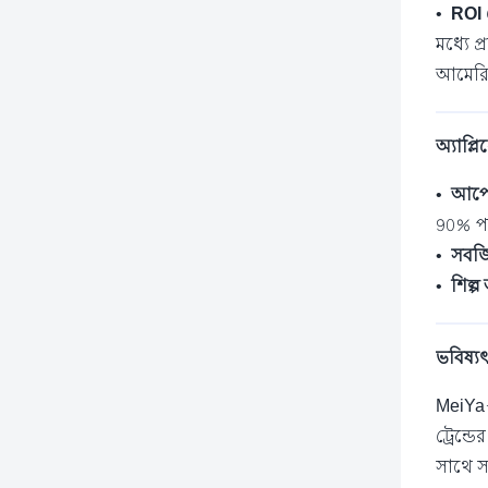
•
ROI
মধ্যে প
আমেরিক
অ্যাপ্
•
আপেল
90% পর্
•
সবজি
•
শিল্প
ভবিষ্যৎ
MeiYa
ট্রেন্ড
সাথে স