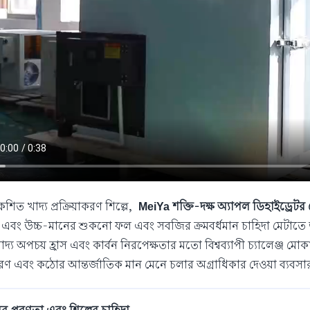
িকশিত খাদ্য প্রক্রিয়াকরণ শিল্পে,
MeiYa শক্তি-দক্ষ অ্যাপল ডিহাইড্রেটর
বং উচ্চ-মানের শুকনো ফল এবং সবজির ক্রমবর্ধমান চাহিদা মেটাতে উন্নত 
দ্য অপচয় হ্রাস এবং কার্বন নিরপেক্ষতার মতো বিশ্বব্যাপী চ্যালেঞ্জ 
 ধারণ এবং কঠোর আন্তর্জাতিক মান মেনে চলার অগ্রাধিকার দেওয়া ব্যবসা