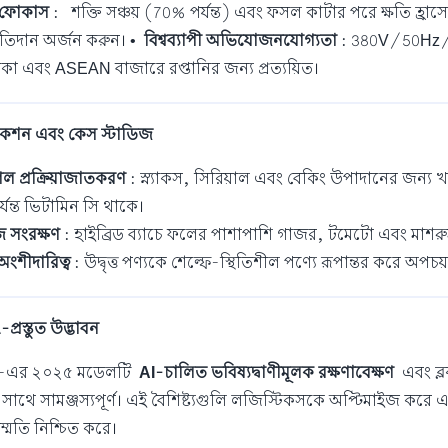
 ফোকাস
:
শক্তি সঞ্চয় (70% পর্যন্ত) এবং ফসল কাটার পরে ক্ষতি হ্রাস
্রতিদান অর্জন করুন। •
বিশ্বব্যাপী অভিযোজনযোগ্যতা
: 380V/50Hz/60H
া এবং ASEAN বাজারে রপ্তানির জন্য প্রত্যয়িত।
লিকেশন এবং কেস স্টাডিজ
 প্রক্রিয়াজাতকরণ
: স্ন্যাকস, সিরিয়াল এবং বেকিং উপাদানের জন্য
যন্ত ভিটামিন সি থাকে।
 সংরক্ষণ
: হাইব্রিড ব্যাচে ফলের পাশাপাশি গাজর, টমেটো এবং মাশরু
 অংশীদারিত্ব
: উদ্বৃত্ত পণ্যকে শেল্ফে-স্থিতিশীল পণ্যে রূপান্তর করে 
-প্রস্তুত উদ্ভাবন
-এর ২০২৫ মডেলটি
AI-চালিত ভবিষ্যদ্বাণীমূলক রক্ষণাবেক্ষণ
এবং ব্লক
ের সাথে সামঞ্জস্যপূর্ণ। এই বৈশিষ্ট্যগুলি লজিস্টিকসকে অপ্টিমাইজ করে 
ম্মতি নিশ্চিত করে।