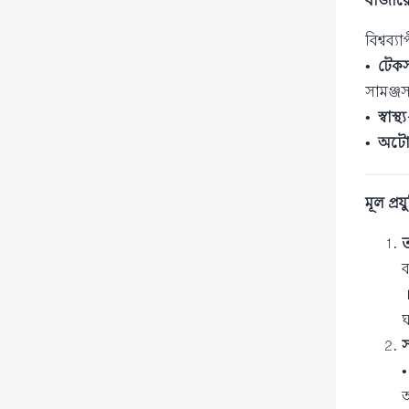
বাজারে
বিশ্বব
•
টেকসই
সামঞ্জস্
•
স্বাস
•
অটোম
মূল প্রয
ত
ব
।
ঘ
স
অ