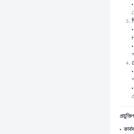
ট
শ
খ
স
প
ভ
প্রযুক্
•
কার্