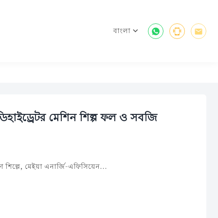
বাংলা



িহাইড্রেটর মেশিন শিল্প ফল ও সবজি
করণ শিল্পে, মেইয়া এনার্জি-এফিসিয়েন...