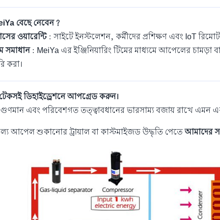
eiYa বেছে নেবেন?
সের ওয়ারেন্টি
: সাইটে ইনস্টলেশন, কর্মীদের প্রশিক্ষণ এবং IoT রিমো
টম সমাধান
: MeiYa এর ইঞ্জিনিয়ারিং টিমের মাধ্যমে আপেলের চামড়
রি করা।
েকসই ডিহাইড্রেশনে আপগ্রেড করুন।
, গুণমান এবং পরিবেশগত তত্ত্বাবধানের ভারসাম্য বজায় রাখে এমন এ
ল্যে আপেল শুকানোর ট্রায়াল বা কাস্টমাইজড উদ্ধৃতি পেতে
আমাদের স