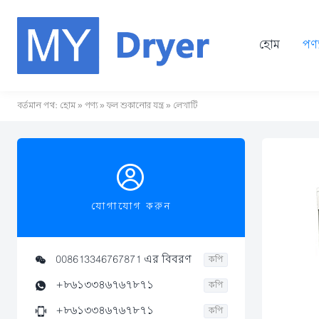
হোম
পণ্
বর্তমান পথ:
হোম
»
পণ্য
»
ফল শুকানোর যন্ত্র
» লেখাটি

যোগাযোগ করুন
008613346767871 এর বিবরণ

কপি
+৮৬১৩৩৪৬৭৬৭৮৭১

কপি
+৮৬১৩৩৪৬৭৬৭৮৭১

কপি