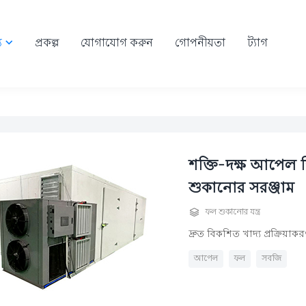
য
প্রকল্প
যোগাযোগ করুন
গোপনীয়তা
ট্যাগ

শক্তি-দক্ষ আপেল ড
শুকানোর সরঞ্জাম

ফল শুকানোর যন্ত্র
দ্রুত বিকশিত খাদ্য প্রক্রিয়া
আপেল
ফল
সবজি