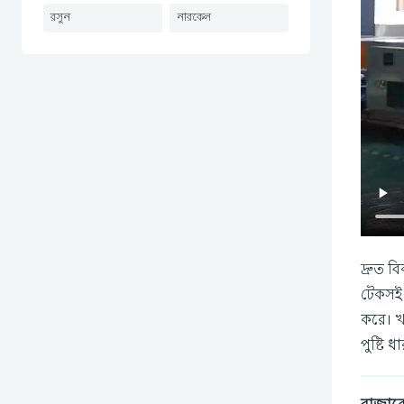
রসুন
নারকেল
দ্রুত ব
টেকসই এ
করে। খা
পুষ্টি