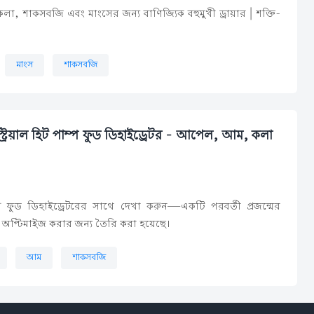
কলা, শাকসবজি এবং মাংসের জন্য বাণিজ্যিক বহুমুখী ড্রায়ার | শক্তি-
মাংস
শাকসবজি
ট্রিয়াল হিট পাম্প ফুড ডিহাইড্রেটর - আপেল, আম, কলা
াম্প ফুড ডিহাইড্রেটরের সাথে দেখা করুন—একটি পরবর্তী প্রজন্মের
 অপ্টিমাইজ করার জন্য তৈরি করা হয়েছে।
আম
শাকসবজি