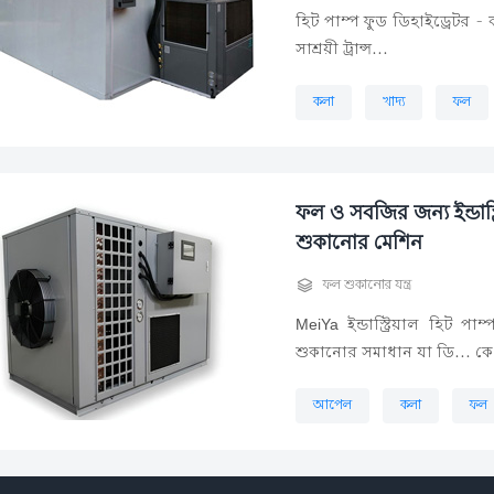
হিট পাম্প ফুড ডিহাইড্রেটর - 
সাশ্রয়ী ট্রান্স...
কলা
খাদ্য
ফল
ফল ও সবজির জন্য ইন্ডাস্
শুকানোর মেশিন

ফল শুকানোর যন্ত্র
MeiYa ইন্ডাস্ট্রিয়াল হিট প
শুকানোর সমাধান যা ডি... কে
আপেল
কলা
ফল