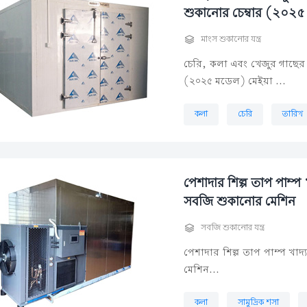
শুকানোর চেম্বার (২০২

মাংস শুকানোর যন্ত্র
চেরি, কলা এবং খেজুর গাছের জ
(২০২৫ মডেল) মেইয়া ...
কলা
চেরি
তারিখ
পেশাদার শিল্প তাপ পাম্প 
সবজি শুকানোর মেশিন

সবজি শুকানোর যন্ত্র
পেশাদার শিল্প তাপ পাম্প খাদ
মেশিন...
কলা
সামুদ্রিক শসা