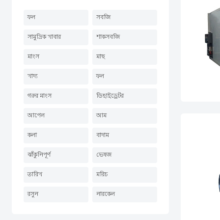
ফল
সবজি
সামুদ্রিক খাবার
শাকসবজি
মাংস
মাছ
খাদ্য
ফল
গরুর মাংস
ডিহাইড্রেটর
আপেল
আম
কলা
বাদাম
ঝাঁকুনিপূর্ণ
ভেষজ
তারিখ
মরিচ
রসুন
নারকেল