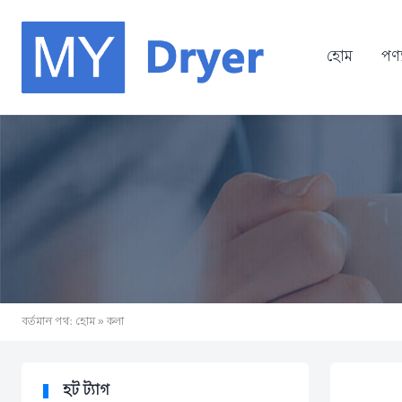
হোম
পণ্
বর্তমান পথ:
হোম
» কলা
হট ট্যাগ