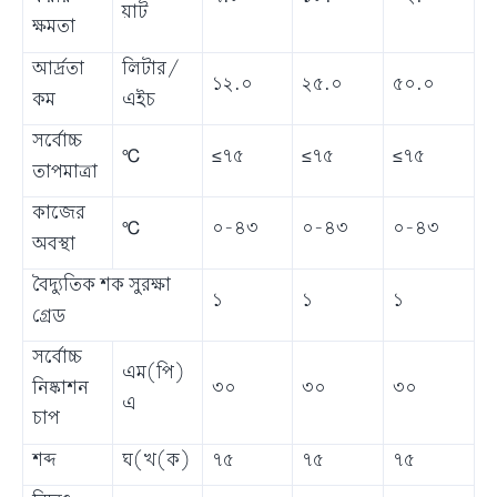
য়াট
ক্ষমতা
আর্দ্রতা
লিটার/
১২.০
২৫.০
৫০.০
কম
এইচ
সর্বোচ্চ
℃
≤৭৫
≤৭৫
≤৭৫
তাপমাত্রা
কাজের
℃
০-৪৩
০-৪৩
০-৪৩
অবস্থা
বৈদ্যুতিক শক সুরক্ষা
১
১
১
গ্রেড
সর্বোচ্চ
এম(পি)
নিষ্কাশন
৩০
৩০
৩০
এ
চাপ
শব্দ
ঘ(খ(ক)
৭৫
৭৫
৭৫