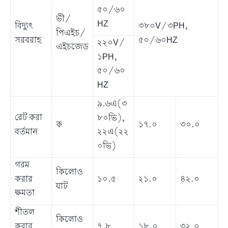
৫০/৬০
ভী/
HZ
বিদ্যুৎ
৩৮০V/৩PH,
পিএইচ/
সরবরাহ
৫০/৬০HZ
২২০V/
এইচজেড
১PH,
৫০/৬০
HZ
৯.৬এ(৩
রেট করা
৮০ভি),
ক
১৭.০
৩০.০
বর্তমান
২২এ(২২
০ভি)
গরম
কিলোও
করার
১০.৫
২১.০
৪২.০
য়াট
ক্ষমতা
শীতল
কিলোও
করার
৭.৮
১৮.০
৩২.০