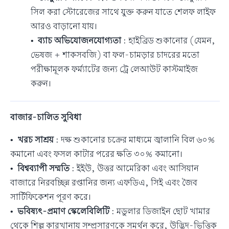
সিল করা স্টোরেজের সাথে যুক্ত করুন যাতে শেলফ লাইফ
আরও বাড়ানো যায়।
•
ব্যাচ অভিযোজনযোগ্যতা
: হাইব্রিড শুকানোর (যেমন,
ভেষজ + শাকসবজি) বা ফল-চামড়ার চাদরের মতো
পরীক্ষামূলক ফর্ম্যাটের জন্য ট্রে লেআউট কাস্টমাইজ
করুন।
বাজার-চালিত সুবিধা
•
খরচ সাশ্রয়
: দক্ষ শুকানোর চক্রের মাধ্যমে জ্বালানি বিল ৬০%
কমানো এবং ফসল কাটার পরের ক্ষতি ৩০% কমানো।
•
বিশ্বব্যাপী সম্মতি
: ইইউ, উত্তর আমেরিকা এবং আসিয়ান
বাজারে নিরবচ্ছিন্ন রপ্তানির জন্য এফডিএ, সিই এবং জৈব
সার্টিফিকেশন পূরণ করে।
•
ভবিষ্যৎ-প্রমাণ স্কেলেবিলিটি
: মডুলার ডিজাইন ছোট খামার
থেকে শিল্প কারখানায় সম্প্রসারণকে সমর্থন করে, উদ্ভিদ-ভিত্তিক