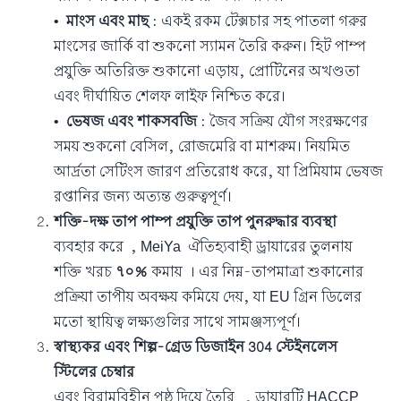
•
মাংস এবং মাছ
: একই রকম টেক্সচার সহ পাতলা গরুর
মাংসের জার্কি বা শুকনো স্যামন তৈরি করুন। হিট পাম্প
প্রযুক্তি অতিরিক্ত শুকানো এড়ায়, প্রোটিনের অখণ্ডতা
এবং দীর্ঘায়িত শেলফ লাইফ নিশ্চিত করে।
•
ভেষজ এবং শাকসবজি
: জৈব সক্রিয় যৌগ সংরক্ষণের
সময় শুকনো বেসিল, রোজমেরি বা মাশরুম। নিয়মিত
আর্দ্রতা সেটিংস জারণ প্রতিরোধ করে, যা প্রিমিয়াম ভেষজ
রপ্তানির জন্য অত্যন্ত গুরুত্বপূর্ণ।
শক্তি-দক্ষ তাপ পাম্প প্রযুক্তি
তাপ পুনরুদ্ধার ব্যবস্থা
ব্যবহার করে , MeiYa
ঐতিহ্যবাহী ড্রায়ারের তুলনায়
শক্তি খরচ
৭০%
কমায় । এর নিম্ন-তাপমাত্রা শুকানোর
প্রক্রিয়া তাপীয় অবক্ষয় কমিয়ে দেয়, যা EU গ্রিন ডিলের
মতো স্থায়িত্ব লক্ষ্যগুলির সাথে সামঞ্জস্যপূর্ণ।
স্বাস্থ্যকর এবং শিল্প-গ্রেড ডিজাইন
304 স্টেইনলেস
স্টিলের চেম্বার
এবং বিরামবিহীন পৃষ্ঠ দিয়ে তৈরি
, ড্রায়ারটি HACCP