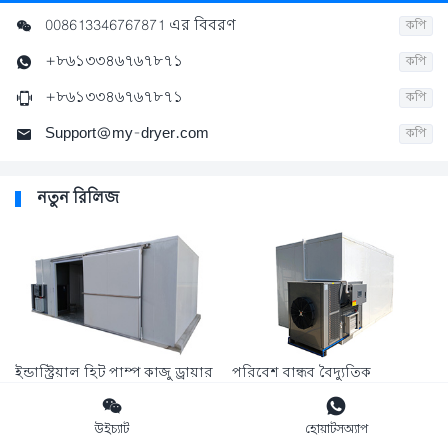
008613346767871 এর বিবরণ

কপি
+৮৬১৩৩৪৬৭৬৭৮৭১

কপি
+৮৬১৩৩৪৬৭৬৭৮৭১

কপি
Support@my-dryer.com

কপি
নতুন রিলিজ
ইন্ডাস্ট্রিয়াল হিট পাম্প কাজু ড্রায়ার
পরিবেশ বান্ধব বৈদ্যুতিক
| শক্তি-দক্ষ বাদাম ও ফল
ডিহাইড্রেটর: বাণিজ্যিক ব্যবহারের


ডিহাইড্রেটর মেশিন
জন্য শক্তি-সাশ্রয়ী ফল ও সবজি
উইচ্যাট
হোয়াটসঅ্যাপ
ড্রায়ার