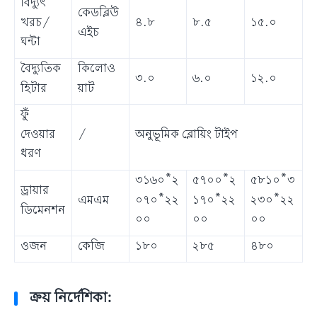
বিদ্যুৎ
কেডব্লিউ
খরচ/
৪.৮
৮.৫
১৫.০
এইচ
ঘন্টা
বৈদ্যুতিক
কিলোও
৩.০
৬.০
১২.০
হিটার
য়াট
ফুঁ
দেওয়ার
/
অনুভূমিক ব্লোয়িং টাইপ
ধরণ
৩১৬০*২
৫৭০০*২
৫৮১০*৩
ড্রায়ার
০৭০*২২
১৭০*২২
২৩০*২২
এমএম
ডিমেনশন
০০
০০
০০
ওজন
কেজি
১৮০
২৮৫
৪৮০
ক্রয় নির্দেশিকা: