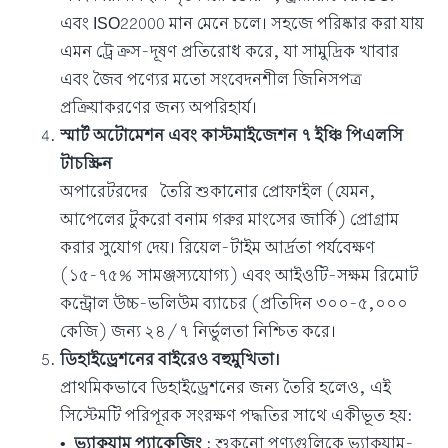
এবং ISO22000 মান মেনে চলে। সহজে পরিষ্কার করা যায়
এমন ট্রে ক্রস-দূষণ প্রতিরোধ করে, যা সামুদ্রিক খাবার
এবং জৈব পণ্যের মতো সংবেদনশীল জিনিসপত্র
প্রক্রিয়াকরণের জন্য অপরিহার্য।
স্মার্ট অটোমেশন এবং কাস্টমাইজেশন
৭ ইঞ্চি পিএলসি
টাচস্ক্রিন
অপারেটরদের
তৈরি শুকানোর প্রোফাইল (যেমন,
আপেলের টুকরো বনাম গরুর মাংসের জার্কি) প্রোগ্রাম
করার সুযোগ দেয়। রিয়েল-টাইম আর্দ্রতা পর্যবেক্ষণ
(১৫-৭৫% সামঞ্জস্যযোগ্য) এবং আইওটি-সক্ষম রিমোট
কন্ট্রোল উচ্চ-ভলিউম ব্যাচের (প্রতিদিন ৩০০-৫,০০০
কেজি) জন্য ২৪/৭ নির্ভুলতা নিশ্চিত করে।
ডিহাইড্রেশনের বাইরেও বহুমুখিতা।
প্রাথমিকভাবে ডিহাইড্রেশনের জন্য তৈরি হলেও, এই
সিস্টেমটি পরিপূরক সংরক্ষণ পদ্ধতির সাথে একীভূত হয়:
•
ভ্যাকুয়াম প্যাকেজিং
: শুকনো পণ্যগুলিকে ভ্যাকুয়াম-