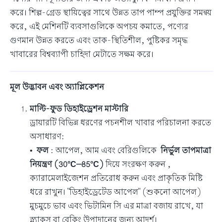
করে। শিল্প-গ্রেড স্থায়িত্বের সাথে উন্নত তাপ পাম্প প্রযুক্তির সমন্বয়
করে, এই মেশিনটি ব্যবসাগুলিকে অপচয় কমাতে, পণ্যের
গুণমান উন্নত করতে এবং তাক-স্থিতিশীল, পুষ্টিকর সমৃদ্ধ
খাবারের বিশ্বব্যাপী চাহিদা মেটাতে সক্ষম করে।
মূল উদ্ভাবন এবং অ্যাপ্লিকেশন
মাল্টি-ফুড ডিহাইড্রেশন মাস্টারি
ড্রায়ারটি বিভিন্ন ধরণের পচনশীল খাবার পরিচালনা করতে
অসাধারণ:
•
ফল
: আপেল, আম এবং বেরিগুলিকে
নির্ভুল তাপমাত্রা
নিয়ন্ত্রণ (30°C–85°C)
দিয়ে সংরক্ষণ করুন ,
ক্যারামেলাইজেশন প্রতিরোধ করুন এবং প্রাকৃতিক মিষ্টি
ধরে রাখুন। "ডিহাইড্রেটেড আপেল" (শুকনো আপেল)
মুচমুচে ভাব এবং ভিটামিন সি এর মাত্রা বজায় রাখে, যা
স্ন্যাকস বা বেকিং উপাদানের জন্য আদর্শ।