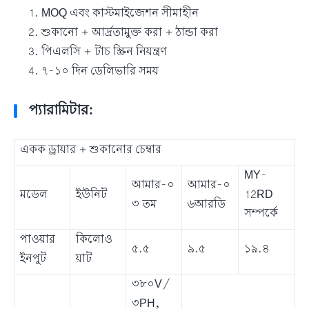
MOQ এবং কাস্টমাইজেশন সীমাহীন
শুকানো + আর্দ্রতামুক্ত করা + ঠান্ডা করা
পিএলসি + টাচ স্ক্রিন নিয়ন্ত্রণ
৭-১০ দিন ডেলিভারি সময়
প্যারামিটার:
একক ড্রায়ার + শুকানোর চেম্বার
MY-
আমার-০
আমার-০
12RD
মডেল
ইউনিট
৩ তম
৬আরডি
সম্পর্কে
পাওয়ার
কিলোও
৫.৫
৯.৫
১৯.৪
ইনপুট
য়াট
৩৮০V/
৩PH,