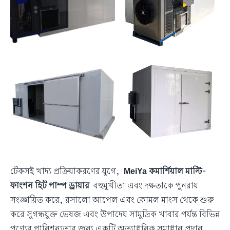
টেকসই খাদ্য প্রক্রিয়াকরণের যুগে,
MeiYa কমার্শিয়াল মাল্টি-
ফাংশন হিট পাম্প ড্রায়ার
বহুমুখীতা এবং দক্ষতাকে পুনরায়
সংজ্ঞায়িত করে, রসালো আপেল এবং কোমল মাংস থেকে শুরু
করে সুগন্ধযুক্ত ভেষজ এবং উপাদেয় সামুদ্রিক খাবার পর্যন্ত বিভিন্ন
পণ্যের পানিশূন্যতার জন্য একটি অত্যাধুনিক সমাধান প্রদান