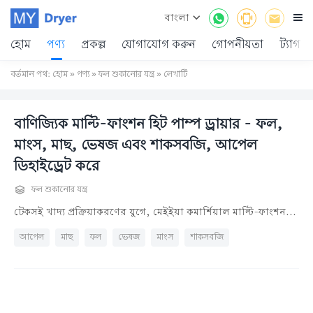
বাংলা




হোম
পণ্য
প্রকল্প
যোগাযোগ করুন
গোপনীয়তা
ট্যাগ
বর্তমান পথ:
হোম
»
পণ্য
»
ফল শুকানোর যন্ত্র
» লেখাটি
বাণিজ্যিক মাল্টি-ফাংশন হিট পাম্প ড্রায়ার - ফল,
মাংস, মাছ, ভেষজ এবং শাকসবজি, আপেল
ডিহাইড্রেট করে

ফল শুকানোর যন্ত্র
টেকসই খাদ্য প্রক্রিয়াকরণের যুগে, মেইইয়া কমার্শিয়াল মাল্টি-ফাংশন...
আপেল
মাছ
ফল
ভেষজ
মাংস
শাকসবজি