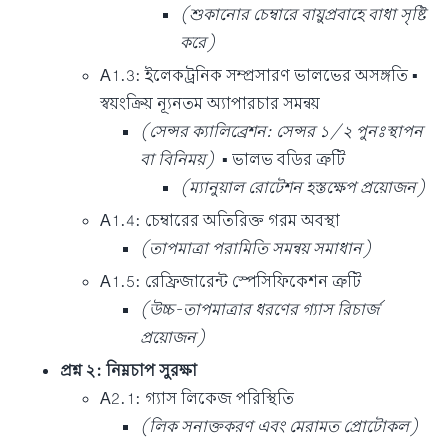
(শুকানোর চেম্বারে বায়ুপ্রবাহে বাধা সৃষ্টি
করে)
A1.3: ইলেকট্রনিক সম্প্রসারণ ভালভের অসঙ্গতি ▪
স্বয়ংক্রিয় ন্যূনতম অ্যাপারচার সমন্বয়
(সেন্সর ক্যালিব্রেশন: সেন্সর ১/২ পুনঃস্থাপন
বা বিনিময়)
▪ ভালভ বডির ত্রুটি
(ম্যানুয়াল রোটেশন হস্তক্ষেপ প্রয়োজন)
A1.4: চেম্বারের অতিরিক্ত গরম অবস্থা
(তাপমাত্রা পরামিতি সমন্বয় সমাধান)
A1.5: রেফ্রিজারেন্ট স্পেসিফিকেশন ত্রুটি
(উচ্চ-তাপমাত্রার ধরণের গ্যাস রিচার্জ
প্রয়োজন)
প্রশ্ন ২: নিম্নচাপ সুরক্ষা
A2.1: গ্যাস লিকেজ পরিস্থিতি
(লিক সনাক্তকরণ এবং মেরামত প্রোটোকল)