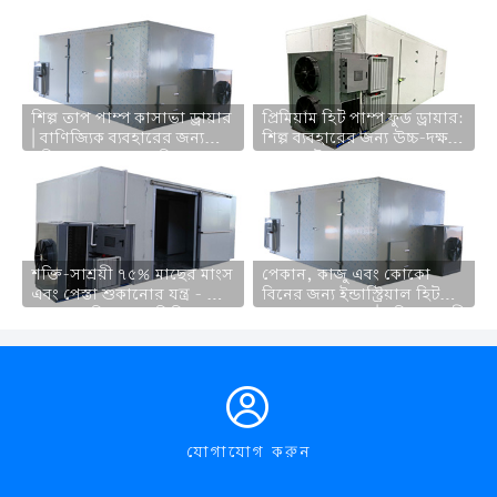
শিল্প তাপ পাম্প কাসাভা ড্রায়ার
প্রিমিয়াম হিট পাম্প ফুড ড্রায়ার:
| বাণিজ্যিক ব্যবহারের জন্য
শিল্প ব্যবহারের জন্য উচ্চ-দক্ষ
শক্তি-দক্ষ ফল ও সবজি
আখরোট এবং পেস্তা
ডিহাইড্রেটর
ডিহাইড্রেটর
শক্তি-সাশ্রয়ী ৭৫% মাছের মাংস
পেকান, কাজু এবং কোকো
এবং পেস্তা শুকানোর যন্ত্র - তাপ
বিনের জন্য ইন্ডাস্ট্রিয়াল হিট
পাম্প প্রযুক্তি সহ বাণিজ্যিক
পাম্প ফুড ড্রায়ার | শক্তি-সাশ্রয়ী
খাদ্য ডিহাইড্রেটর
ডিহাইড্রেশন প্রযুক্তি

যোগাযোগ করুন