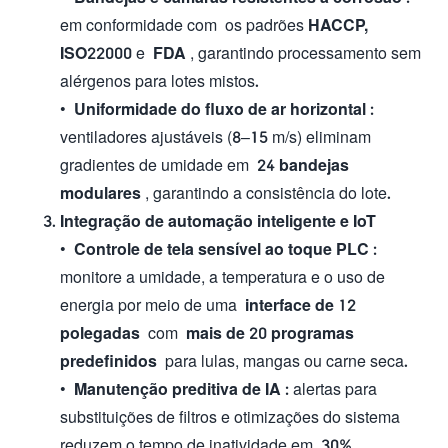
em conformidade com os padrões
HACCP,
ISO22000
e
FDA
, garantindo processamento sem
alérgenos para lotes mistos.
•
Uniformidade do fluxo de ar horizontal
:
ventiladores ajustáveis ​​(8–15 m/s) eliminam
gradientes de umidade em
24 bandejas
modulares
, garantindo a consistência do lote.
Integração de automação inteligente e IoT
•
Controle de tela sensível ao toque PLC
:
monitore a umidade, a temperatura e o uso de
energia por meio de uma
interface de 12
polegadas
com
mais de 20 programas
predefinidos
para lulas, mangas ou carne seca.
•
Manutenção preditiva de IA
: alertas para
substituições de filtros e otimizações do sistema
reduzem o tempo de inatividade em
30%
.