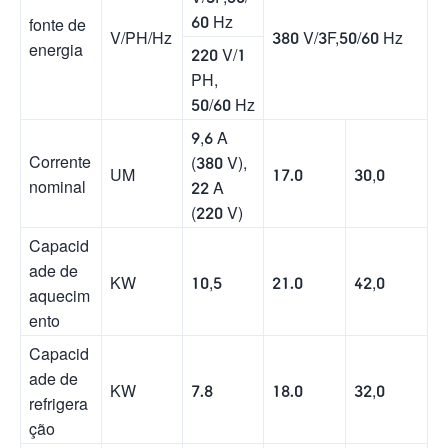
60 Hz
fonte de
V/PH/Hz
380 V/3F,50/60 Hz
energia
220 V/1
PH,
50/60 Hz
9,6 A
Corrente
(380 V),
UM
17.0
30,0
nominal
22 A
(220 V)
Capacid
ade de
KW
10,5
21.0
42,0
aquecim
ento
Capacid
ade de
KW
7.8
18.0
32,0
refrigera
ção