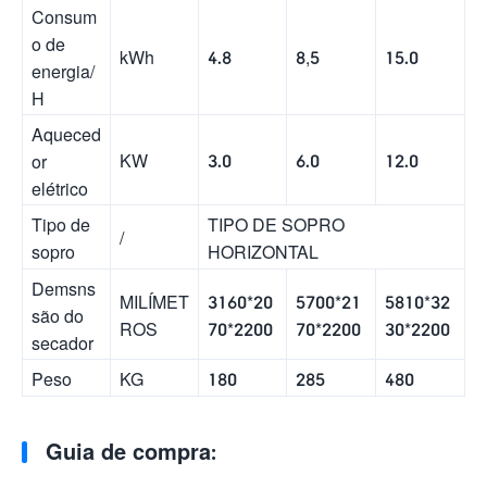
Consum
o de
kWh
4.8
8,5
15.0
energia/
H
Aqueced
KW
3.0
6.0
12.0
or
elétrico
Tipo de
TIPO DE SOPRO
/
sopro
HORIZONTAL
Demsns
MILÍMET
3160*20
5700*21
5810*32
são do
ROS
70*2200
70*2200
30*2200
secador
Peso
KG
180
285
480
Guia de compra: