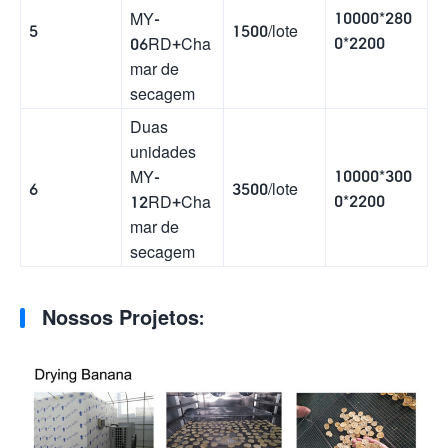
10000*280
MY-
5
1500/lote
0*2200
06RD+Cha
mar de
secagem
Duas
unidades
10000*300
MY-
6
3500/lote
0*2200
12RD+Cha
mar de
secagem
Nossos Projetos: