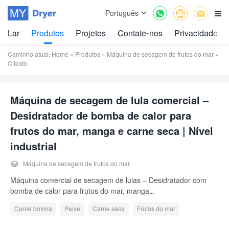



Português

Lar
Produtos
Projetos
Contate-nos
Privacidade
Caminho atual:
Home
»
Produtos
»
Máquina de secagem de frutos do mar
»
O texto
Máquina de secagem de lula comercial –
Desidratador de bomba de calor para
frutos do mar, manga e carne seca | Nível
industrial

Máquina de secagem de frutos do mar
Máquina comercial de secagem de lulas – Desidratador com
bomba de calor para frutos do mar, manga...
Carne bovina
Peixe
Carne seca
Frutos do mar