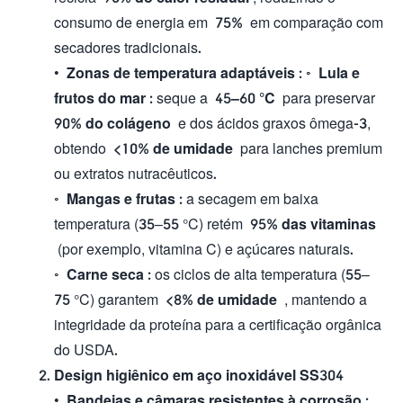
consumo de energia em
75%
em comparação com
secadores tradicionais.
•
Zonas de temperatura adaptáveis
: ◦
Lula e
frutos do mar
: seque a
45–60 °C
para preservar
90% do colágeno
e dos ácidos graxos ômega-3,
obtendo
<10% de umidade
para lanches premium
ou extratos nutracêuticos.
◦
Mangas e frutas
: a secagem em baixa
temperatura (35–55 °C) retém
95% das vitaminas
(por exemplo, vitamina C) e açúcares naturais.
◦
Carne seca
: os ciclos de alta temperatura (55–
75 °C) garantem
<8% de umidade
, mantendo a
integridade da proteína para a certificação orgânica
do USDA.
Design higiênico em aço inoxidável SS304
•
Bandejas e câmaras resistentes à corrosão
: