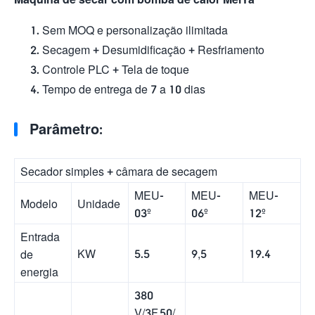
Sem MOQ e personalização ilimitada
Secagem + Desumidificação + Resfriamento
Controle PLC + Tela de toque
Tempo de entrega de 7 a 10 dias
Parâmetro:
Secador simples + câmara de secagem
MEU-
MEU-
MEU-
Modelo
Unidade
03º
06º
12º
Entrada
KW
5.5
9,5
19.4
de
energia
380
V/3F,50/