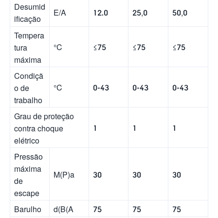
Desumid
E/A
12.0
25,0
50,0
ificação
Tempera
°C
≤75
≤75
≤75
tura
máxima
Condiçã
°C
0-43
0-43
0-43
o de
trabalho
Grau de proteção
1
1
1
contra choque
elétrico
Pressão
máxima
M(P)a
30
30
30
de
escape
Barulho
d(B(A
75
75
75