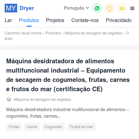



Português

Lar
Produtos
Projetos
Contate-nos
Privacidade
Caminho atual:
Home
»
Produtos
»
Máquina de secagem de vegetais
» O
texto
Máquina desidratadora de alimentos
multifuncional industrial – Equipamento
de secagem de cogumelos, frutas, carnes
e frutos do mar (certificação CE)

Máquina de secagem de vegetais
Máquina desidratadora industrial multifuncional de alimentos –
cogumelos, frutas, carnes...
Frutas
Carne
Cogumelo
Frutos do mar