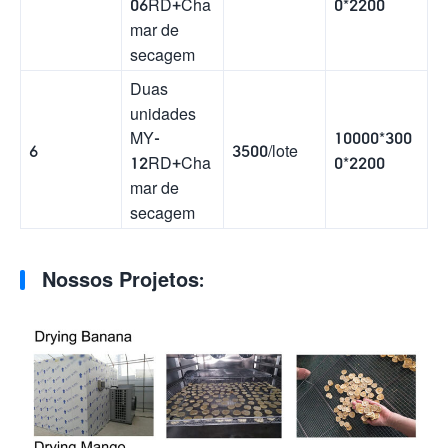
0*2200
06RD+Cha
mar de
secagem
Duas
unidades
10000*300
MY-
6
3500/lote
0*2200
12RD+Cha
mar de
secagem
Nossos Projetos: