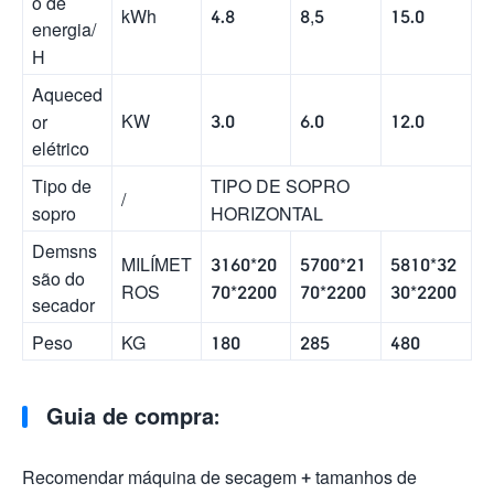
o de
kWh
4.8
8,5
15.0
energia/
H
Aqueced
KW
3.0
6.0
12.0
or
elétrico
Tipo de
TIPO DE SOPRO
/
sopro
HORIZONTAL
Demsns
MILÍMET
3160*20
5700*21
5810*32
são do
ROS
70*2200
70*2200
30*2200
secador
Peso
KG
180
285
480
Guia de compra:
Recomendar máquina de secagem + tamanhos de