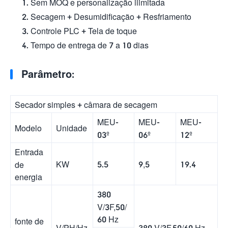
Sem MOQ e personalização ilimitada
Secagem + Desumidificação + Resfriamento
Controle PLC + Tela de toque
Tempo de entrega de 7 a 10 dias
Parâmetro:
Secador simples + câmara de secagem
MEU-
MEU-
MEU-
Modelo
Unidade
03º
06º
12º
Entrada
KW
5.5
9,5
19.4
de
energia
380
V/3F,50/
60 Hz
fonte de
V/PH/Hz
380 V/3F,50/60 Hz