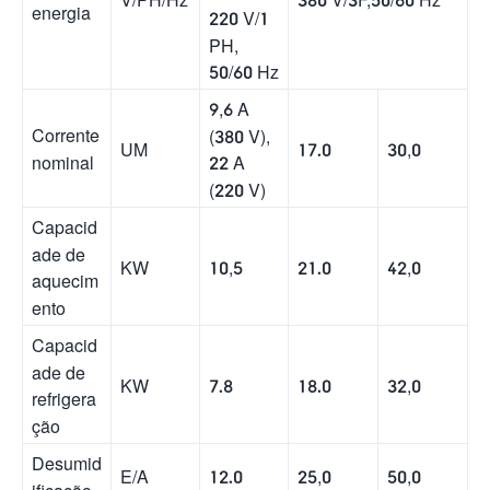
energia
220 V/1
PH,
50/60 Hz
9,6 A
Corrente
(380 V),
UM
17.0
30,0
nominal
22 A
(220 V)
Capacid
ade de
KW
10,5
21.0
42,0
aquecim
ento
Capacid
ade de
KW
7.8
18.0
32,0
refrigera
ção
Desumid
E/A
12.0
25,0
50,0
ificação