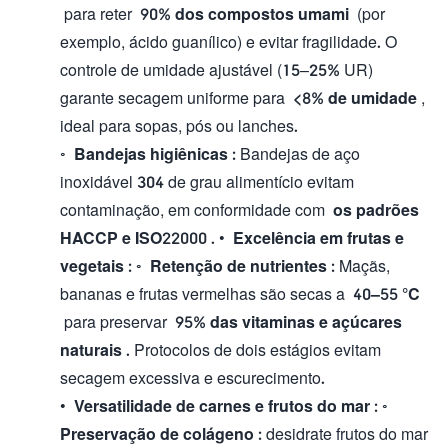
para reter
90% dos compostos umami
(por
exemplo, ácido guanílico) e evitar fragilidade. O
controle de umidade ajustável (15–25% UR)
garante secagem uniforme para
<8% de umidade
,
ideal para sopas, pós ou lanches.
◦
Bandejas higiênicas
: Bandejas de aço
inoxidável 304 de grau alimentício evitam
contaminação, em conformidade com
os padrões
HACCP e ISO22000
. •
Excelência em frutas e
vegetais
: ◦
Retenção de nutrientes
: Maçãs,
bananas e frutas vermelhas são secas a
40–55 °C
para preservar
95% das vitaminas e açúcares
naturais
. Protocolos de dois estágios evitam
secagem excessiva e escurecimento.
•
Versatilidade de carnes e frutos do mar
: ◦
Preservação de colágeno
: desidrate frutos do mar