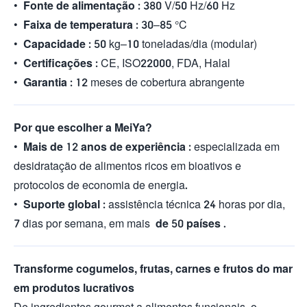
•
Fonte de alimentação
: 380 V/50 Hz/60 Hz
•
Faixa de temperatura
: 30–85 °C
•
Capacidade
: 50 kg–10 toneladas/dia (modular)
•
Certificações
: CE, ISO22000, FDA, Halal
•
Garantia
: 12 meses de cobertura abrangente
Por que escolher a MeiYa?
•
Mais de 12 anos de experiência
: especializada em
desidratação de alimentos ricos em bioativos e
protocolos de economia de energia.
•
Suporte global
: assistência técnica 24 horas por dia,
7 dias por semana, em mais
de 50 países
.
Transforme cogumelos, frutas, carnes e frutos do mar
em produtos lucrativos
De ingredientes gourmet a alimentos funcionais, o