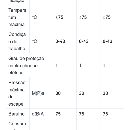
Tempera
°C
≤75
≤75
≤75
tura
máxima
Condiçã
°C
0-43
0-43
0-43
o de
trabalho
Grau de proteção
1
1
1
contra choque
elétrico
Pressão
máxima
M(P)a
30
30
30
de
escape
Barulho
d(B(A
75
75
75
Consum