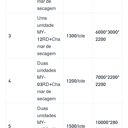
mar de
secagem
Uma
unidade
6000*3000*
MY-
3
1300/lote
2200
12RD+Cha
mar de
secagem
Duas
unidades
7000*2200*
MY-
4
1200/lote
2200
03RD+Cha
mar de
secagem
Duas
unidades
10000*280
MY-
5
1500/lote