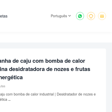
etas



Português
anha de caju com bomba de calor
uina desidratadora de nozes e frutas
nergética
utas
ju com bomba de calor industrial | Desidratador de nozes e
tica ...