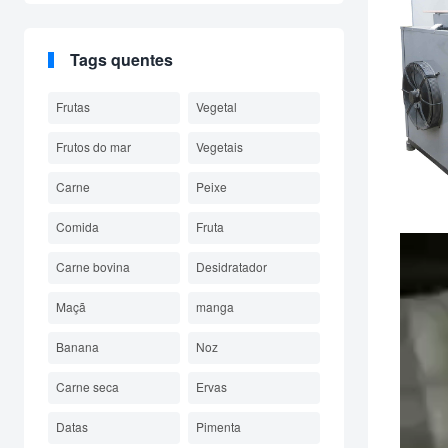
temperatura
vermelhas |
desidratador de
personalizado
Desidratador de
alimentos multiuso |
alimentos com
Tecnologia de
Tags quentes
economia de
economia de
energia para frutas,
energia de 60%
Frutas
Vegetal
vegetais e ervas
Frutos do mar
Vegetais
Carne
Peixe
Comida
Fruta
Carne bovina
Desidratador
Maçã
manga
Banana
Noz
Carne seca
Ervas
Datas
Pimenta