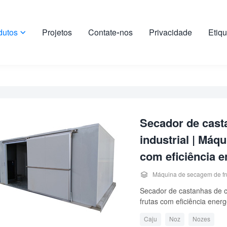
dutos
Projetos
Contate-nos
Privacidade
Etiqu

Secador de cast
industrial | Máq
com eficiência e

Máquina de secagem de fr
Secador de castanhas de ca
frutas com eficiência energé
Caju
Noz
Nozes