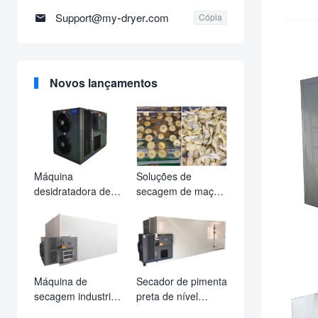

Support@my-dryer.com
Cópia
Novos lançamentos
Máquina
Soluções de
desidratadora de
secagem de maçãs
bambu e secadora
com secadores de
de coco multiuso
bomba de calor
industrial –
MeiYa
Equipamento de
secagem de
alimentos de alta
Máquina de
Secador de pimenta
eficiência com
secagem industrial
preta de nível
controle de
de tâmaras
industrial e