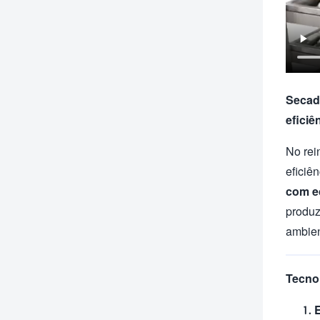
Secado
eficiê
No rei
eficiê
com e
produz
ambien
Tecno