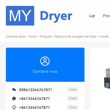
Lar
Pro
Caminho atual：
Home
»
Produtos
»
Máquina de secagem de frutas
» O texto

Contate-nos

008613346767871
Cópia

+8613346767871
Cópia

+8613346767871
Cópia